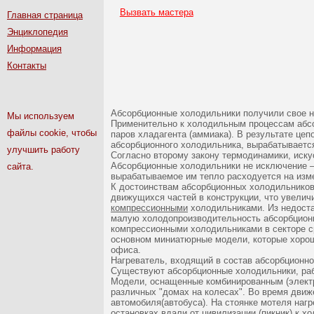
Вызвать мастера
Главная страница
Энциклопедия
Информация
Контакты
Абсорбционные холодильники получили свое на
Мы используем
Применительно к холодильным процессам абсо
файлы cookie, чтобы
паров хладагента (аммиака). В результате цеп
абсорбционного холодильника, вырабатываетс
улучшить работу
Согласно второму закону термодинамики, иску
Абсорбционные холодильники не исключение — 
сайта.
вырабатываемое им тепло расходуется на изме
К достоинствам абсорбционных холодильников 
движущихся частей в конструкции, что увелич
компрессионными
холодильниками. Из недоста
малую холодопроизводительность абсорбционны
компрессионными холодильниками в секторе с
основном миниатюрные модели, которые хорош
офиса.
Нагреватель, входящий в состав абсорбционно
Существуют абсорбционные холодильники, раб
Модели, оснащенные комбинированным (электр
различных "домах на колесах". Во время движ
автомобиля(автобуса). На стоянке мотеля нагр
остановках вдали от цивилизации (пикник) к 